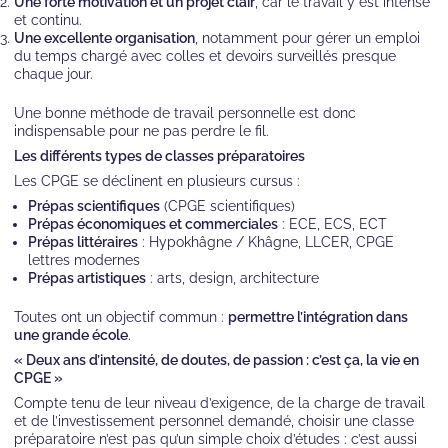
Une forte motivation et un projet clair
, car le travail y est intense
et continu.
Une excellente organisation
, notamment pour gérer un emploi
du temps chargé avec colles et devoirs surveillés presque
chaque jour.
Une bonne méthode de travail personnelle est donc
indispensable pour ne pas perdre le fil.
Les différents types de classes préparatoires
Les CPGE se déclinent en plusieurs cursus :
Prépas scientifiques
(CPGE scientifiques)
Prépas économiques et commerciales
: ECE, ECS, ECT
Prépas littéraires
: Hypokhâgne / Khâgne, LLCER, CPGE
lettres modernes
Prépas artistiques
: arts, design, architecture
Toutes ont un objectif commun :
permettre l’intégration dans
une grande école
.
« Deux ans d’intensité, de doutes, de passion : c’est ça, la vie en
CPGE »
Compte tenu de leur niveau d’exigence, de la charge de travail
et de l’investissement personnel demandé, choisir une classe
préparatoire n’est pas qu’un simple choix d’études : c’est aussi